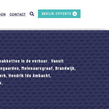
BEKIJK OFFERTE
0
DEN
CONTACT
pakketten in de verhuur. Vanuit
jngaarden, Molenaarsgraaf, Brandwijk,
erk, Hendrik Ido Ambacht,
k.