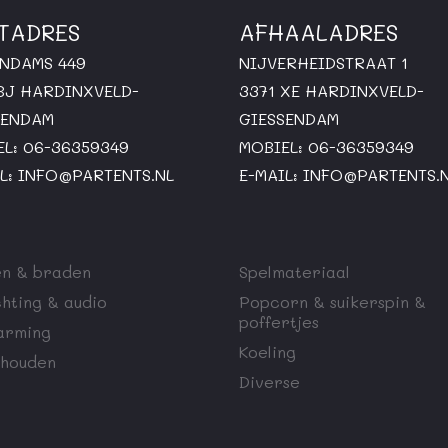
TADRES
AFHAALADRES
ENDAMS 449
NIJVERHEIDSTRAAT 1
 BJ HARDINXVELD-
3371 XE HARDINXVELD-
SENDAM
GIESSENDAM
EL: 06-36359349
MOBIEL: 06-36359349
L:
INFO@PARTENTS.NL
E-MAIL:
INFO@PARTENTS.
n & braden
Spelmateriaal
chting & audio
Popcorn & suikerspin &
poffertjes
arming
Koeling
houden
Diverse