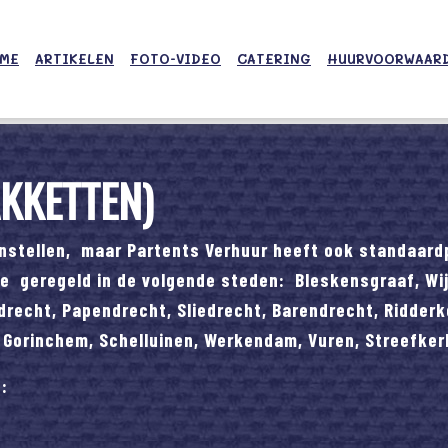
ME
ARTIKELEN
FOTO-VIDEO
CATERING
HUURVOORWAAR
KKETTEN)
nstellen, maar Partents Verhuur heeft ook standaard
e geregeld in de volgende steden: Bleskensgraaf, Wi
drecht, Papendrecht, Sliedrecht, Barendrecht, Ridderk
Gorinchem, Schelluinen, Werkendam, Vuren, Streefker
: