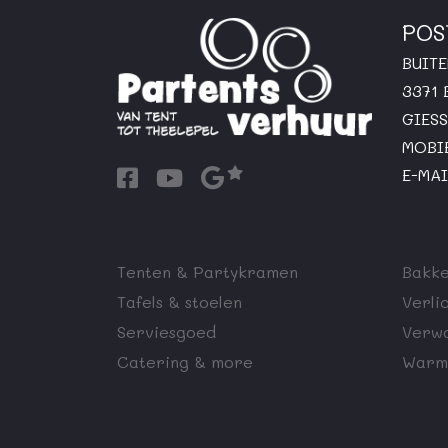
POS
BUIT
3371
GIES
MOBI
E-MAI
Tenten & Partykramen
Bakke
Tafels & stoelen
Verli
Serviesgoed
Verw
Catering & more
Warm