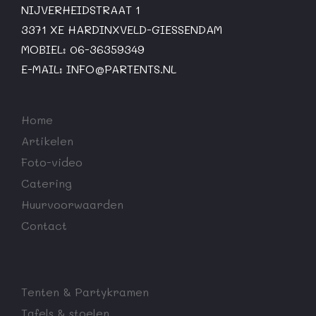
NIJVERHEIDSTRAAT 1
3371 XE HARDINXVELD-GIESSENDAM
MOBIEL: 06-36359349
E-MAIL:
INFO@PARTENTS.NL
Home
Artikelen
Foto-video
Catering
Huurvoorwaarden
Contact
Tenten & Partykramen
Tafels & stoelen