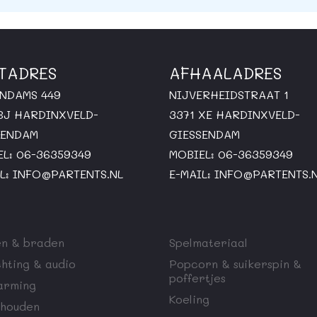
TADRES
AFHAALADRES
ENDAMS 449
NIJVERHEIDSTRAAT 1
 BJ HARDINXVELD-
3371 XE HARDINXVELD-
SENDAM
GIESSENDAM
EL: 06-36359349
MOBIEL: 06-36359349
L:
INFO@PARTENTS.NL
E-MAIL:
INFO@PARTENTS.
n & braden
Spelmateriaal
chting & audio
Popcorn & suikerspin &
poffertjes
arming
Koeling
houden