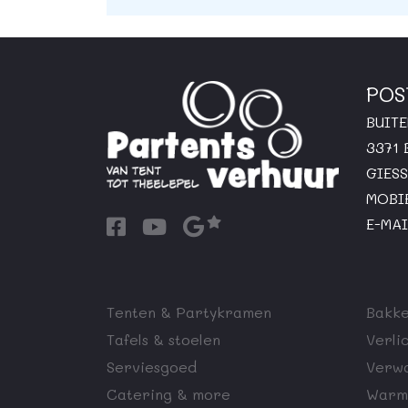
POS
BUIT
3371
GIES
MOBI
E-MAI
Tenten & Partykramen
Bakke
Tafels & stoelen
Verli
Serviesgoed
Verw
Catering & more
Warm