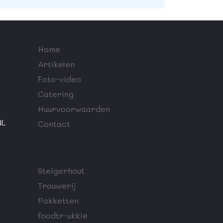
Home
Artikelen
Foto-video
Catering
Huurvoorwaarden
NL
Contact
Steigerhout
Trouwerij
Pakketten
foodtr-ukkie