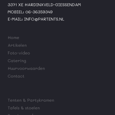
3371 XE HARDINXVELD-GIESSENDAM
MOBIEL: 06-36359349
E-MAIL:
INFO@PARTENTS.NL
Home
Artikelen
Foto-video
Catering
Huurvoorwaarden
Contact
Tenten & Partykramen
Tafels & stoelen