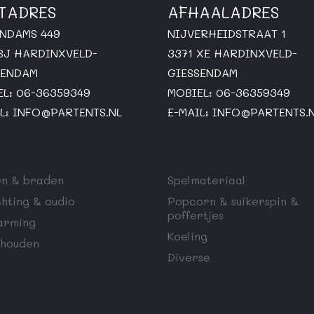
TADRES
AFHAALADRES
ENDAMS 449
NIJVERHEIDSTRAAT 1
 BJ HARDINXVELD-
3371 XE HARDINXVELD-
SENDAM
GIESSENDAM
EL: 06-36359349
MOBIEL: 06-36359349
L:
INFO@PARTENTS.NL
E-MAIL:
INFO@PARTENTS.
n & braden
Spelmateriaal
chting & audio
Popcorn & suikerspin &
poffertjes
arming
Koeling
houden
Diverse