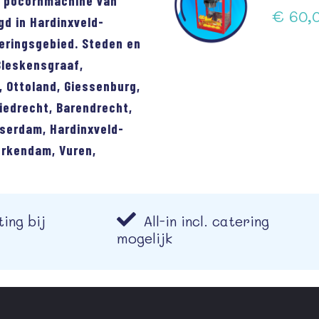
n pocornmachine van
€ 60,0
gd in Hardinxveld-
eringsgebied. Steden en
Bleskensgraaf,
, Ottoland, Giessenburg,
iedrecht, Barendrecht,
sserdam, Hardinxveld-
erkendam, Vuren,
ing bij
All-in incl. catering
mogelijk