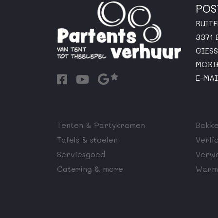
POS
BUIT
3371
GIES
MOBI
E-MAI
Tenten & Partykramen
Bakke
Tafels & stoelen
Verli
Serviesgoed
Verw
Catering & more
Warm