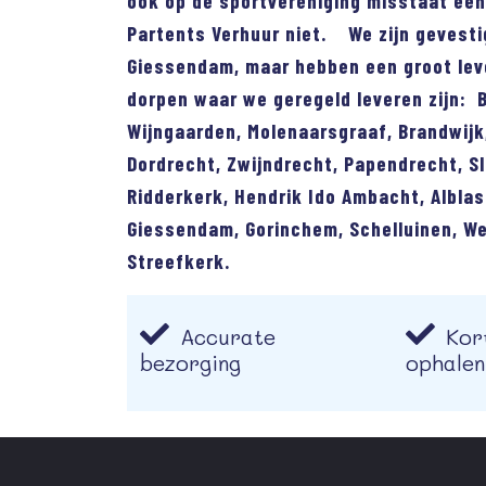
ook op de sportvereniging misstaat ee
Partents Verhuur niet. We zijn gevesti
Giessendam, maar hebben een groot lev
dorpen waar we geregeld leveren zijn: 
Wijngaarden, Molenaarsgraaf, Brandwijk
Dordrecht, Zwijndrecht, Papendrecht, Sl
Ridderkerk, Hendrik Ido Ambacht, Albla
Giessendam, Gorinchem, Schelluinen, W
Streefkerk.
Accurate
Kort
bezorging
ophalen