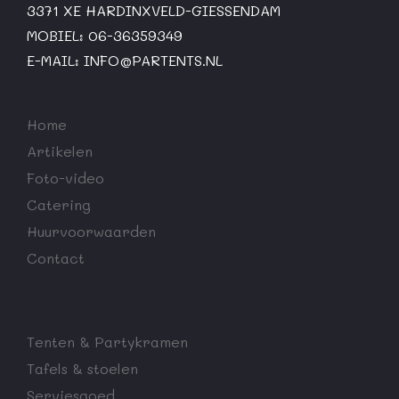
3371 XE HARDINXVELD-GIESSENDAM
MOBIEL: 06-36359349
E-MAIL:
INFO@PARTENTS.NL
Home
Artikelen
Foto-video
Catering
Huurvoorwaarden
Contact
Tenten & Partykramen
Tafels & stoelen
Serviesgoed