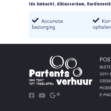
Ido Ambacht, Alblasserdam, Hardinxveld
Accurate
Kort
bezorging
ophalen
POS
BUIT
3371
GIES
MOBI
E-MAI