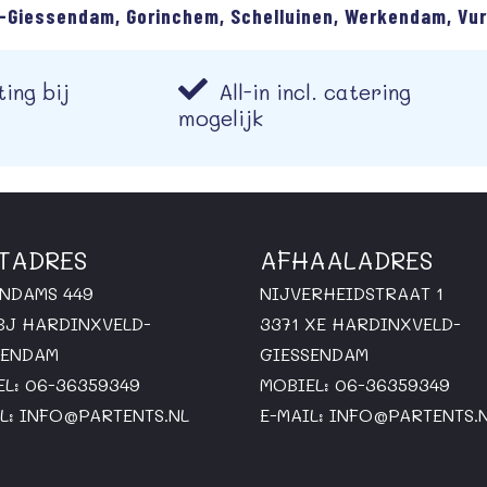
-Giessendam, Gorinchem, Schelluinen, Werkendam, Vur
ing bij
All-in incl. catering
mogelijk
TADRES
AFHAALADRES
ENDAMS 449
NIJVERHEIDSTRAAT 1
 BJ HARDINXVELD-
3371 XE HARDINXVELD-
SENDAM
GIESSENDAM
EL: 06-36359349
MOBIEL: 06-36359349
L:
INFO@PARTENTS.NL
E-MAIL:
INFO@PARTENTS.