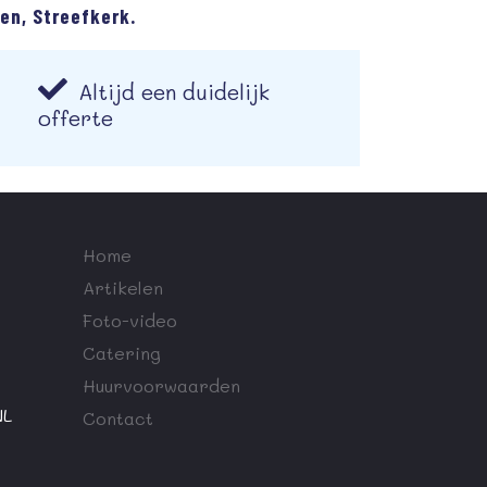
en, Streefkerk.
Altijd een duidelijk
offerte
Home
Artikelen
Foto-video
Catering
Huurvoorwaarden
NL
Contact